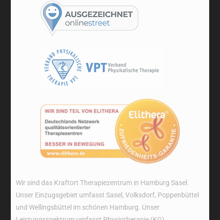
Wir sind das Kraftort Therapiezentrum in Hamburg Sasel.
Unser Einzugsgebiet umfasst Sasel, Volksdorf, Poppenbüttel
und Wellingsbüttel im schönen Hamburg. Unser
Leistungsspektrum umfasst Physiotherapie (KG),