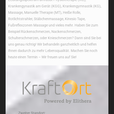
Krankengynastik am Gerät (KGG), Krankengymnastik (KG),
Massage, Manuelle Therapie (MT), Heiße Rolle,
Rotlichtstrahler, Stäbchenmassage, Kinesio Tape,
Fußreflexzonen Massage und vieles mehr. Haben Sie zum
Beispiel Rückenschmerzen, Nackenschmerzen,
Schulterschmerzen, oder Knieschmerzen? Dann sind Sie bei
uns genau richtig! Wir behandeln ganzheitlich und helfen
Ihnen dadurch zu mehr Lebensqualität. Machen Sie noch
heute einen Termin – Wir freuen uns auf Sie!
Zweiter Standort: