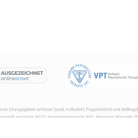
Unser Einzugsgebiet umfasst Sasel, Volksdorf, Poppenbüttel und Welling
nastik am Gerät (KGG), Krankengymnastik (KG), Massage, Manuelle Therap
und vieles mehr. Haben Sie zum Beispiel Rückenschmerzen, Nackenschm
tlich und helfen Ihnen dadurch zu mehr Lebensqualität. Machen Sie noch h