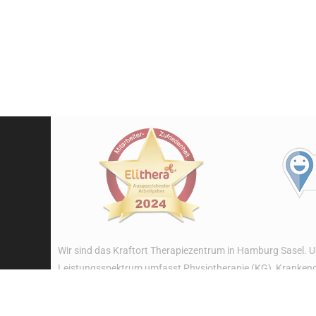
Wir sind das Kraftort Therapiezentrum in Hamburg Sasel. 
Leistungsspektrum umfasst Physiotherapie (KG), Krankengy
Stäbchenmassage, Kinesio Tape, Fußreflexzonen Massage 
Dann sind Sie bei uns genau richtig! Wir behandeln ganzhei