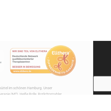
sbüttel im schönen Hamburg. Unser
ie (MT), Heiße Rolle, Rotlichtstrahler,
erzen, Schulterschmerzen, oder Knieschmerzen?
eute einen Termin – Wir freuen uns auf Sie!