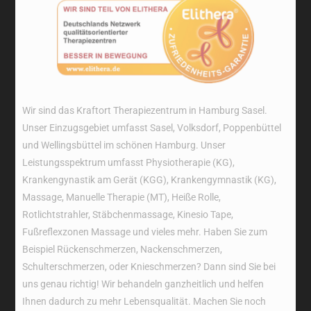
Wir sind das Kraftort Therapiezentrum in Hamburg Sasel.
Unser Einzugsgebiet umfasst Sasel, Volksdorf, Poppenbüttel
und Wellingsbüttel im schönen Hamburg. Unser
Leistungsspektrum umfasst Physiotherapie (KG),
Krankengynastik am Gerät (KGG), Krankengymnastik (KG),
Massage, Manuelle Therapie (MT), Heiße Rolle,
Rotlichtstrahler, Stäbchenmassage, Kinesio Tape,
Fußreflexzonen Massage und vieles mehr. Haben Sie zum
Beispiel Rückenschmerzen, Nackenschmerzen,
Schulterschmerzen, oder Knieschmerzen? Dann sind Sie bei
uns genau richtig! Wir behandeln ganzheitlich und helfen
Ihnen dadurch zu mehr Lebensqualität. Machen Sie noch