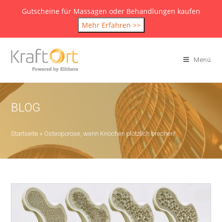
Gutscheine für Massagen oder Behandlungen kaufen
Mehr Erfahren >>
Menü
BLOG
Startseite
»
Osteoporose, wenn Knochen plötzlich brechen!