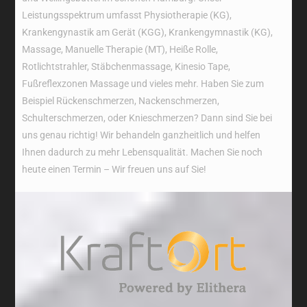
Leistungsspektrum umfasst Physiotherapie (KG),
Krankengynastik am Gerät (KGG), Krankengymnastik (KG),
Massage, Manuelle Therapie (MT), Heiße Rolle,
Rotlichtstrahler, Stäbchenmassage, Kinesio Tape,
Fußreflexzonen Massage und vieles mehr. Haben Sie zum
Beispiel Rückenschmerzen, Nackenschmerzen,
Schulterschmerzen, oder Knieschmerzen? Dann sind Sie bei
uns genau richtig! Wir behandeln ganzheitlich und helfen
Ihnen dadurch zu mehr Lebensqualität. Machen Sie noch
heute einen Termin – Wir freuen uns auf Sie!