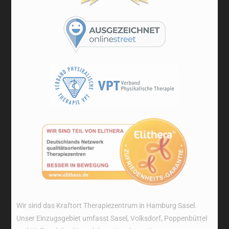
Wir sind das Kraftort Therapiezentrum in Hamburg Sasel.
Unser Einzugsgebiet umfasst Sasel, Volksdorf, Poppenbüttel