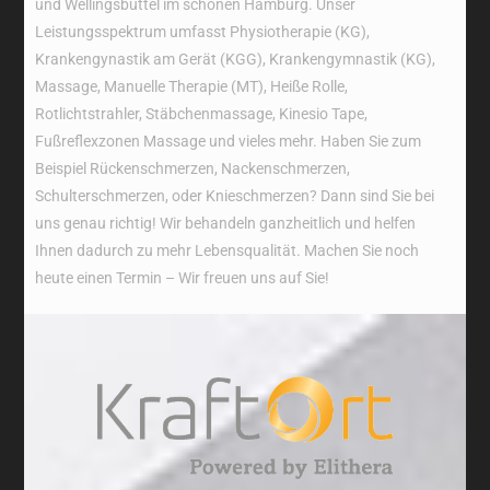
und Wellingsbüttel im schönen Hamburg. Unser
Leistungsspektrum umfasst Physiotherapie (KG),
Krankengynastik am Gerät (KGG), Krankengymnastik (KG),
Massage, Manuelle Therapie (MT), Heiße Rolle,
Rotlichtstrahler, Stäbchenmassage, Kinesio Tape,
Fußreflexzonen Massage und vieles mehr. Haben Sie zum
Beispiel Rückenschmerzen, Nackenschmerzen,
Schulterschmerzen, oder Knieschmerzen? Dann sind Sie bei
uns genau richtig! Wir behandeln ganzheitlich und helfen
Ihnen dadurch zu mehr Lebensqualität. Machen Sie noch
heute einen Termin – Wir freuen uns auf Sie!