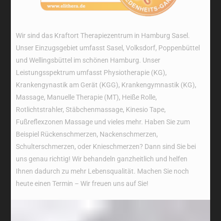
Wir sind das Kraftort Therapiezentrum in Hamburg Sasel.
Unser Einzugsgebiet umfasst Sasel, Volksdorf, Poppenbüttel
und Wellingsbüttel im schönen Hamburg. Unser
Leistungsspektrum umfasst Physiotherapie (KG),
Krankengynastik am Gerät (KGG), Krankengymnastik (KG),
Massage, Manuelle Therapie (MT), Heiße Rolle,
Rotlichtstrahler, Stäbchenmassage, Kinesio Tape,
Fußreflexzonen Massage und vieles mehr. Haben Sie zum
Beispiel Rückenschmerzen, Nackenschmerzen,
Schulterschmerzen, oder Knieschmerzen? Dann sind Sie bei
uns genau richtig! Wir behandeln ganzheitlich und helfen
Ihnen dadurch zu mehr Lebensqualität. Machen Sie noch
heute einen Termin – Wir freuen uns auf Sie!