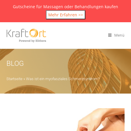
Gutscheine für Massagen oder Behandlungen kaufen
Mehr Erfahren >>
Menü
BLOG
Startseite
»
Was ist ein myofasziales Schmerzsyndrom?