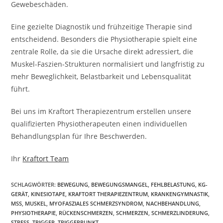
Gewebeschäden.
Eine gezielte Diagnostik und frühzeitige Therapie sind
entscheidend. Besonders die Physiotherapie spielt eine
zentrale Rolle, da sie die Ursache direkt adressiert, die
Muskel-Faszien-Strukturen normalisiert und langfristig zu
mehr Beweglichkeit, Belastbarkeit und Lebensqualität
führt.
Bei uns im Kraftort Therapiezentrum erstellen unsere
qualifizierten Physiotherapeuten einen individuellen
Behandlungsplan für Ihre Beschwerden.
Ihr
Kraftort Team
SCHLAGWÖRTER:
BEWEGUNG
,
BEWEGUNGSMANGEL
,
FEHLBELASTUNG
,
KG-
GERÄT
,
KINESIOTAPE
,
KRAFTORT THERAPIEZENTRUM
,
KRANKENGYMNASTIK
,
MSS
,
MUSKEL
,
MYOFASZIALES SCHMERZSYNDROM
,
NACHBEHANDLUNG
,
PHYSIOTHERAPIE
,
RÜCKENSCHMERZEN
,
SCHMERZEN
,
SCHMERZLINDERUNG
,
STRESS
,
TRIGGER
,
TRIGGERPUNKT