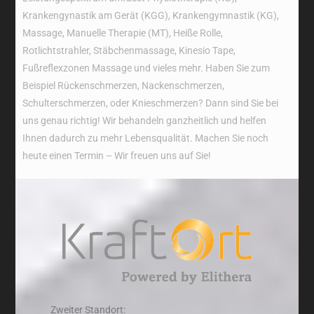
Krankengynastik am Gerät (KGG), Krankengymnastik (KG),
Massage, Manuelle Therapie (MT), Heiße Rolle,
Rotlichtstrahler, Stäbchenmassage, Kinesio Tape,
Fußreflexzonen Massage und vieles mehr. Haben Sie zum
Beispiel Rückenschmerzen, Nackenschmerzen,
Schulterschmerzen, oder Knieschmerzen? Dann sind Sie bei
uns genau richtig! Wir behandeln ganzheitlich und helfen
Ihnen dadurch zu mehr Lebensqualität. Machen Sie noch
heute einen Termin – Wir freuen uns auf Sie!
Zweiter Standort: