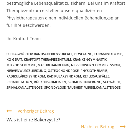
bestmögliche Lebensqualität zu sichern. Bei uns im Kraftort
Therapiezentrum erstellen unsere qualifizierten
Physiotherapeuten einen individuellen Behandlungsplan
für Ihre Beschwerden.
Ihr Kraftort Team
SCHLAGWÖRTER:
BANDSCHEIBENVORFALL
,
BEWEGUNG
,
FORAMINOTOMIE
,
KG-GERÄT
,
KRAFTORT THERAPIEZENTRUM
,
KRANKENGYMNASTIK
,
MIKRODISEKTOMIE
,
NACHBEHANDLUNG
,
NERVENWURZELKOMPRESSION
,
NERVENWURZELREIZUNG
,
OSTEOCHONDROSE
,
PHYSIOTHERAPIE
,
RADIKULÄRES SYNDROM
,
RADIKULÄRSYNDROM
,
REFLEXAUSFÄLLE
,
REHABILITATION
,
RÜCKENSCHMERZEN
,
SCHMERZLINDERUNG
,
SCHWÄCHE
,
SPINALKANALSTENOSE
,
SPONDYLOSE
,
TAUBHEIT
,
WIRBELKANALSTENOSE
Vorheriger Beitrag
Was ist eine Bakerzyste?
Nächster Beitrag