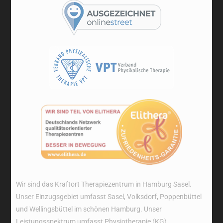
Wir sind das Kraftort Therapiezentrum in Hamburg Sasel.
Unser Einzugsgebiet umfasst Sasel, Volksdorf, Poppenbüttel
und Wellingsbüttel im schönen Hamburg. Unser
Leistungsspektrum umfasst Physiotherapie (KG),