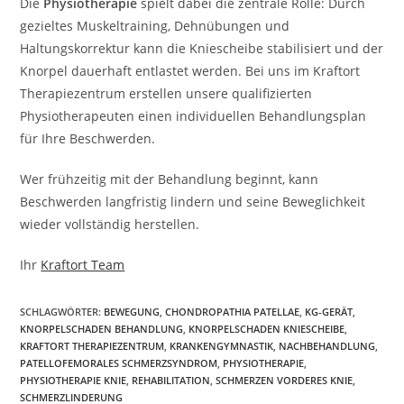
Die
Physiotherapie
spielt dabei die zentrale Rolle: Durch
gezieltes Muskeltraining, Dehnübungen und
Haltungskorrektur kann die Kniescheibe stabilisiert und der
Knorpel dauerhaft entlastet werden. Bei uns im Kraftort
Therapiezentrum erstellen unsere qualifizierten
Physiotherapeuten einen individuellen Behandlungsplan
für Ihre Beschwerden.
Wer frühzeitig mit der Behandlung beginnt, kann
Beschwerden langfristig lindern und seine Beweglichkeit
wieder vollständig herstellen.
Ihr
Kraftort Team
SCHLAGWÖRTER:
BEWEGUNG
,
CHONDROPATHIA PATELLAE
,
KG-GERÄT
,
KNORPELSCHADEN BEHANDLUNG
,
KNORPELSCHADEN KNIESCHEIBE
,
KRAFTORT THERAPIEZENTRUM
,
KRANKENGYMNASTIK
,
NACHBEHANDLUNG
,
PATELLOFEMORALES SCHMERZSYNDROM
,
PHYSIOTHERAPIE
,
PHYSIOTHERAPIE KNIE
,
REHABILITATION
,
SCHMERZEN VORDERES KNIE
,
SCHMERZLINDERUNG