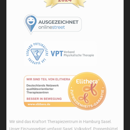
Wir sind das Kraftort Therapiezentrum in Hamburg Sasel.
Unser Einzugsgebiet umfasst Sasel, Volksdorf, Poppenbüttel