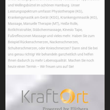
und Wellingsbüttel im schönen Hamburg. Unser
Leistungsspektrum umfasst Physiotherapie (KG),
Krankengynastik am Gerät (KGG), Krankengymnastik (KG),
Massage, Manuelle Therapie (MT), Heiße Rolle,
Rotlichtstrahler, Stäbchenmassage, Kinesio Tape,
Fußreflexzonen Massage und vieles mehr. Haben Sie zum
Beispiel Rückenschmerzen, Nackenschmerzen,
Schulterschmerzen, oder Knieschmerzen? Dann sind Sie bei
uns genau richtig! Wir behandeln ganzheitlich und helfen
Ihnen dadurch zu mehr Lebensqualität. Machen Sie noch
heute einen Termin – Wir freuen uns auf Sie!