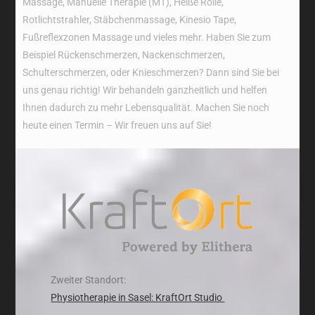
Massage, Manuelle Therapie (MT), Heiße Rolle,
Rotlichtstrahler, Stäbchenmassage, Kinesio Tape,
Fußreflexzonen Massage und vieles mehr. Haben Sie zum
Beispiel Rückenschmerzen, Nackenschmerzen,
Schulterschmerzen, oder Knieschmerzen? Dann sind Sie bei
uns genau richtig! Wir behandeln ganzheitlich und helfen
Ihnen dadurch zu mehr Lebensqualität. Machen Sie noch
heute einen Termin – Wir freuen uns auf Sie!
Zweiter Standort:
Physiotherapie in Sasel: KraftOrt Studio