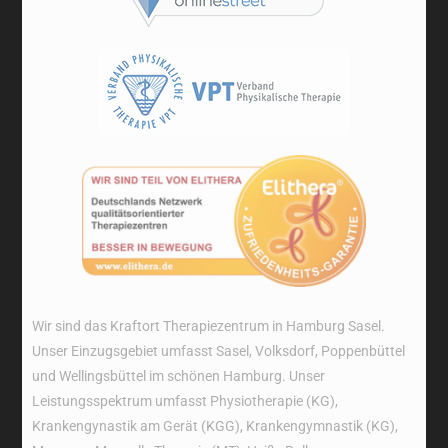
Wir sind das Kraftort Therapiezentrum in Hamburg Sasel.
Unser Einzugsgebiet umfasst Sasel, Volksdorf, Poppenbüttel
und Wellingsbüttel im schönen Hamburg. Unser
Leistungsspektrum umfasst Physiotherapie (KG),
Krankengynastik am Gerät (KGG), Krankengymnastik (KG),