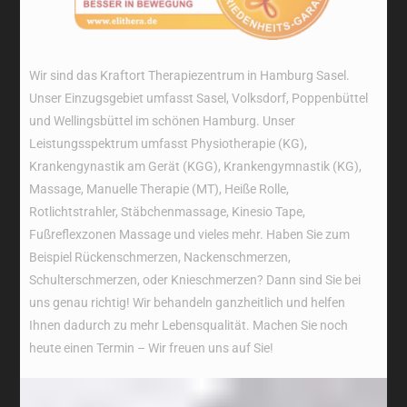
Wir sind das Kraftort Therapiezentrum in Hamburg Sasel.
Unser Einzugsgebiet umfasst Sasel, Volksdorf, Poppenbüttel
und Wellingsbüttel im schönen Hamburg. Unser
Leistungsspektrum umfasst Physiotherapie (KG),
Krankengynastik am Gerät (KGG), Krankengymnastik (KG),
Massage, Manuelle Therapie (MT), Heiße Rolle,
Rotlichtstrahler, Stäbchenmassage, Kinesio Tape,
Fußreflexzonen Massage und vieles mehr. Haben Sie zum
Beispiel Rückenschmerzen, Nackenschmerzen,
Schulterschmerzen, oder Knieschmerzen? Dann sind Sie bei
uns genau richtig! Wir behandeln ganzheitlich und helfen
Ihnen dadurch zu mehr Lebensqualität. Machen Sie noch
heute einen Termin – Wir freuen uns auf Sie!