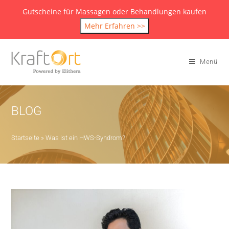
Gutscheine für Massagen oder Behandlungen kaufen
Mehr Erfahren >>
Menü
BLOG
Startseite
»
Was ist ein HWS-Syndrom?