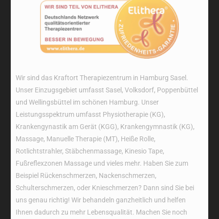
Wir sind das Kraftort Therapiezentrum in Hamburg Sasel.
Unser Einzugsgebiet umfasst Sasel, Volksdorf, Poppenbüttel
und Wellingsbüttel im schönen Hamburg. Unser
Leistungsspektrum umfasst Physiotherapie (KG),
Krankengynastik am Gerät (KGG), Krankengymnastik (KG),
Massage, Manuelle Therapie (MT), Heiße Rolle,
Rotlichtstrahler, Stäbchenmassage, Kinesio Tape,
Fußreflexzonen Massage und vieles mehr. Haben Sie zum
Beispiel Rückenschmerzen, Nackenschmerzen,
Schulterschmerzen, oder Knieschmerzen? Dann sind Sie bei
uns genau richtig! Wir behandeln ganzheitlich und helfen
Ihnen dadurch zu mehr Lebensqualität. Machen Sie noch