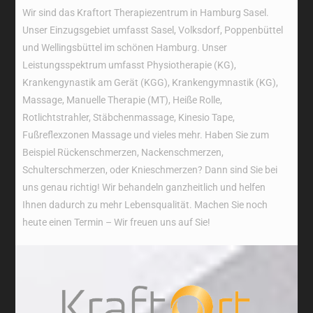
Wir sind das Kraftort Therapiezentrum in Hamburg Sasel.
Unser Einzugsgebiet umfasst Sasel, Volksdorf, Poppenbüttel
und Wellingsbüttel im schönen Hamburg. Unser
Leistungsspektrum umfasst Physiotherapie (KG),
Krankengynastik am Gerät (KGG), Krankengymnastik (KG),
Massage, Manuelle Therapie (MT), Heiße Rolle,
Rotlichtstrahler, Stäbchenmassage, Kinesio Tape,
Fußreflexzonen Massage und vieles mehr. Haben Sie zum
Beispiel Rückenschmerzen, Nackenschmerzen,
Schulterschmerzen, oder Knieschmerzen? Dann sind Sie bei
uns genau richtig! Wir behandeln ganzheitlich und helfen
Ihnen dadurch zu mehr Lebensqualität. Machen Sie noch
heute einen Termin – Wir freuen uns auf Sie!