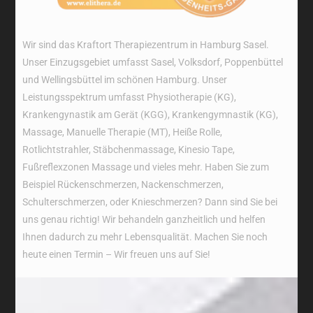
Wir sind das Kraftort Therapiezentrum in Hamburg Sasel.
Unser Einzugsgebiet umfasst Sasel, Volksdorf, Poppenbüttel
und Wellingsbüttel im schönen Hamburg. Unser
Leistungsspektrum umfasst Physiotherapie (KG),
Krankengynastik am Gerät (KGG), Krankengymnastik (KG),
Massage, Manuelle Therapie (MT), Heiße Rolle,
Rotlichtstrahler, Stäbchenmassage, Kinesio Tape,
Fußreflexzonen Massage und vieles mehr. Haben Sie zum
Beispiel Rückenschmerzen, Nackenschmerzen,
Schulterschmerzen, oder Knieschmerzen? Dann sind Sie bei
uns genau richtig! Wir behandeln ganzheitlich und helfen
Ihnen dadurch zu mehr Lebensqualität. Machen Sie noch
heute einen Termin – Wir freuen uns auf Sie!