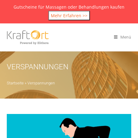
Gutscheine für Massagen oder Behandlungen kaufen
Mehr Erfahren >>
Menü
VERSPANNUNGEN
Startseite
»
Verspannungen