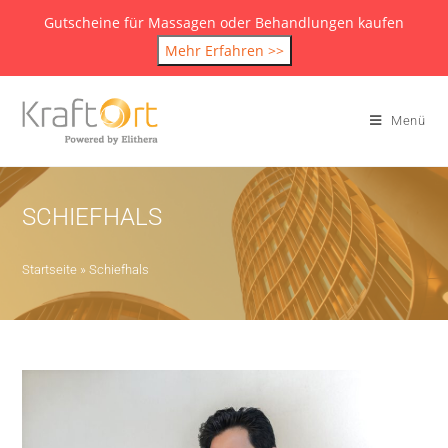
Gutscheine für Massagen oder Behandlungen kaufen
Mehr Erfahren >>
Menü
SCHIEFHALS
Startseite
»
Schiefhals