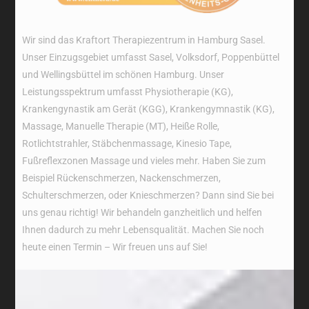
Wir sind das Kraftort Therapiezentrum in Hamburg Sasel.
Unser Einzugsgebiet umfasst Sasel, Volksdorf, Poppenbüttel
und Wellingsbüttel im schönen Hamburg. Unser
Leistungsspektrum umfasst Physiotherapie (KG),
Krankengynastik am Gerät (KGG), Krankengymnastik (KG),
Massage, Manuelle Therapie (MT), Heiße Rolle,
Rotlichtstrahler, Stäbchenmassage, Kinesio Tape,
Fußreflexzonen Massage und vieles mehr. Haben Sie zum
Beispiel Rückenschmerzen, Nackenschmerzen,
Schulterschmerzen, oder Knieschmerzen? Dann sind Sie bei
uns genau richtig! Wir behandeln ganzheitlich und helfen
Ihnen dadurch zu mehr Lebensqualität. Machen Sie noch
heute einen Termin – Wir freuen uns auf Sie!