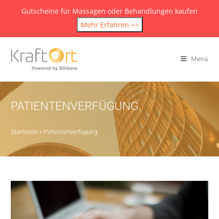
Gutscheine für Massagen oder Behandlungen kaufen
Mehr Erfahren >>
Menü
PATIENTENVERFÜGUNG
Startseite
»
Patientenverfügung