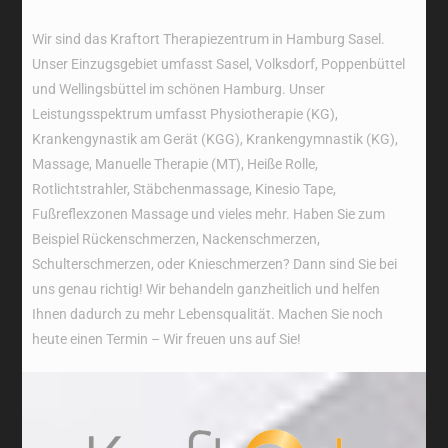
Wir sind das Kraftort Therapiezentrum in Hamburg Sasel.
Unser Einzugsgebiet umfasst Sasel, Volksdorf, Poppenbüttel
und Wellingsbüttel im schönen Hamburg. Unser
Leistungsspektrum umfasst Physiotherapie (KG),
Krankengynastik am Gerät (KGG), Krankengymnastik (KG),
Massage, Manuelle Therapie (MT), Heiße Rolle,
Rotlichtstrahler, Stäbchenmassage, Kinesio Tape,
Fußreflexzonen Massage und vieles mehr. Haben Sie zum
Beispiel Rückenschmerzen, Nackenschmerzen,
Schulterschmerzen, oder Knieschmerzen? Dann sind Sie bei
uns genau richtig! Wir behandeln ganzheitlich und helfen
Ihnen dadurch zu mehr Lebensqualität. Machen Sie noch
heute einen Termin – Wir freuen uns auf Sie!