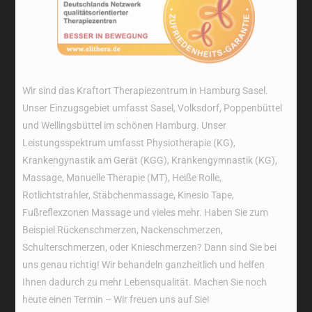
Wir sind das Kraftort Therapiezentrum in Hamburg Sasel.
Unser Einzugsgebiet umfasst Sasel, Volksdorf, Poppenbüttel
und Wellingsbüttel im schönen Hamburg. Unser
Leistungsspektrum umfasst Physiotherapie (KG),
Krankengynastik am Gerät (KGG), Krankengymnastik (KG),
Massage, Manuelle Therapie (MT), Heiße Rolle,
Rotlichtstrahler, Stäbchenmassage, Kinesio Tape,
Fußreflexzonen Massage und vieles mehr. Haben Sie zum
Beispiel Rückenschmerzen, Nackenschmerzen,
Schulterschmerzen, oder Knieschmerzen? Dann sind Sie bei
uns genau richtig! Wir behandeln ganzheitlich und helfen
Ihnen dadurch zu mehr Lebensqualität. Machen Sie noch
heute einen Termin – Wir freuen uns auf Sie!