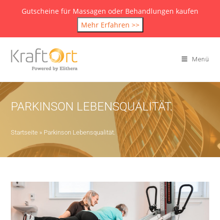
Gutscheine für Massagen oder Behandlungen kaufen
Mehr Erfahren >>
Menü
PARKINSON LEBENSQUALITÄT.
Startseite
»
Parkinson Lebensqualität.