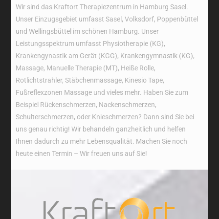
Wir sind das Kraftort Therapiezentrum in Hamburg Sasel.
Unser Einzugsgebiet umfasst Sasel, Volksdorf, Poppenbüttel
und Wellingsbüttel im schönen Hamburg. Unser
Leistungsspektrum umfasst Physiotherapie (KG),
Krankengynastik am Gerät (KGG), Krankengymnastik (KG),
Massage, Manuelle Therapie (MT), Heiße Rolle,
Rotlichtstrahler, Stäbchenmassage, Kinesio Tape,
Fußreflexzonen Massage und vieles mehr. Haben Sie zum
Beispiel Rückenschmerzen, Nackenschmerzen,
Schulterschmerzen, oder Knieschmerzen? Dann sind Sie bei
uns genau richtig! Wir behandeln ganzheitlich und helfen
Ihnen dadurch zu mehr Lebensqualität. Machen Sie noch
heute einen Termin – Wir freuen uns auf Sie!