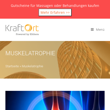
Gutscheine für Massagen oder Behandlungen kaufen
Mehr Erfahren >>
Menü
MUSKELATROPHIE
Startseite
»
Muskelatrophie