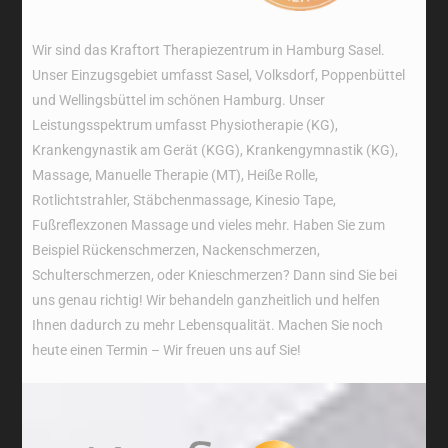
Wir sind das Kraftort Therapiezentrum in Hamburg Sasel.
Unser Einzugsgebiet umfasst Sasel, Volksdorf, Poppenbüttel
und Wellingsbüttel im schönen Hamburg. Unser
Leistungsspektrum umfasst Physiotherapie (KG),
Krankengynastik am Gerät (KGG), Krankengymnastik (KG),
Massage, Manuelle Therapie (MT), Heiße Rolle,
Rotlichtstrahler, Stäbchenmassage, Kinesio Tape,
Fußreflexzonen Massage und vieles mehr. Haben Sie zum
Beispiel Rückenschmerzen, Nackenschmerzen,
Schulterschmerzen, oder Knieschmerzen? Dann sind Sie bei
uns genau richtig! Wir behandeln ganzheitlich und helfen
Ihnen dadurch zu mehr Lebensqualität. Machen Sie noch
heute einen Termin – Wir freuen uns auf Sie!