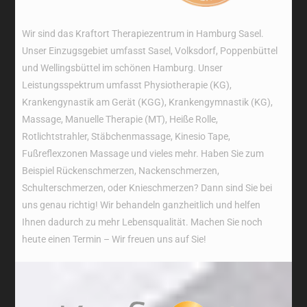
Wir sind das Kraftort Therapiezentrum in Hamburg Sasel.
Unser Einzugsgebiet umfasst Sasel, Volksdorf, Poppenbüttel
und Wellingsbüttel im schönen Hamburg. Unser
Leistungsspektrum umfasst Physiotherapie (KG),
Krankengynastik am Gerät (KGG), Krankengymnastik (KG),
Massage, Manuelle Therapie (MT), Heiße Rolle,
Rotlichtstrahler, Stäbchenmassage, Kinesio Tape,
Fußreflexzonen Massage und vieles mehr. Haben Sie zum
Beispiel Rückenschmerzen, Nackenschmerzen,
Schulterschmerzen, oder Knieschmerzen? Dann sind Sie bei
uns genau richtig! Wir behandeln ganzheitlich und helfen
Ihnen dadurch zu mehr Lebensqualität. Machen Sie noch
heute einen Termin – Wir freuen uns auf Sie!