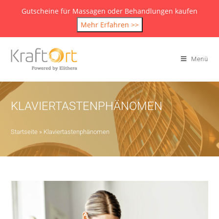
Gutscheine für Massagen oder Behandlungen kaufen
Mehr Erfahren >>
Menü
KLAVIERTASTENPHÄNOMEN
Startseite
»
Klaviertastenphänomen