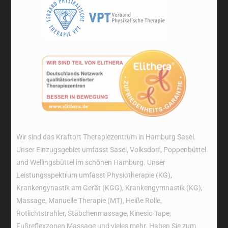
Wir sind das Kraftort Therapiezentrum in Hamburg Sasel.
Unser Einzugsgebiet umfasst Sasel, Volksdorf, Poppenbüttel
und Wellingsbüttel im schönen Hamburg. Unser
Leistungsspektrum umfasst Physiotherapie (KG),
Krankengynastik am Gerät (KGG), Krankengymnastik (KG),
Massage, Manuelle Therapie (MT), Heiße Rolle,
Rotlichtstrahler, Stäbchenmassage, Kinesio Tape,
Fußreflexzonen Massage und vieles mehr. Haben Sie zum