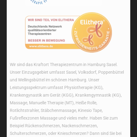
Wir sind das Kraftort Therapiezentrum in Hamburg Sasel.
Unser Einzugsgebiet umfasst Sasel, Volksdorf, Poppenbüttel
und Wellingsbüttel im schönen Hamburg. Unser
Leistungsspektrum umfasst Physiotherapie (KG),
Krankengynastik am Gerät (KGG), Krankengymnastik (KG),
Massage, Manuelle Therapie (MT), Heiße Rolle,
Rotlichtstrahler, Stäbchenmassage, Kinesio Tape,
Fußreflexzonen Massage und vieles mehr. Haben Sie zum
Beispiel Rückenschmerzen, Nackenschmerzen,
Schulterschmerzen, oder Knieschmerzen? Dann sind Sie bei