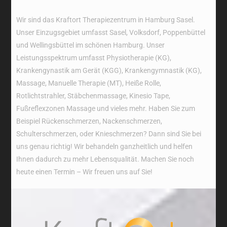
Wir sind das Kraftort Therapiezentrum in Hamburg Sasel.
Unser Einzugsgebiet umfasst Sasel, Volksdorf, Poppenbüttel
und Wellingsbüttel im schönen Hamburg. Unser
Leistungsspektrum umfasst Physiotherapie (KG),
Krankengynastik am Gerät (KGG), Krankengymnastik (KG),
Massage, Manuelle Therapie (MT), Heiße Rolle,
Rotlichtstrahler, Stäbchenmassage, Kinesio Tape,
Fußreflexzonen Massage und vieles mehr. Haben Sie zum
Beispiel Rückenschmerzen, Nackenschmerzen,
Schulterschmerzen, oder Knieschmerzen? Dann sind Sie bei
uns genau richtig! Wir behandeln ganzheitlich und helfen
Ihnen dadurch zu mehr Lebensqualität. Machen Sie noch
heute einen Termin – Wir freuen uns auf Sie!