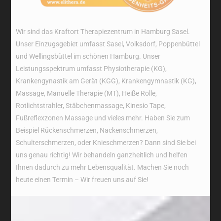
Wir sind das Kraftort Therapiezentrum in Hamburg Sasel.
Unser Einzugsgebiet umfasst Sasel, Volksdorf, Poppenbüttel
und Wellingsbüttel im schönen Hamburg. Unser
Leistungsspektrum umfasst Physiotherapie (KG),
Krankengynastik am Gerät (KGG), Krankengymnastik (KG),
Massage, Manuelle Therapie (MT), Heiße Rolle,
Rotlichtstrahler, Stäbchenmassage, Kinesio Tape,
Fußreflexzonen Massage und vieles mehr. Haben Sie zum
Beispiel Rückenschmerzen, Nackenschmerzen,
Schulterschmerzen, oder Knieschmerzen? Dann sind Sie bei
uns genau richtig! Wir behandeln ganzheitlich und helfen
Ihnen dadurch zu mehr Lebensqualität. Machen Sie noch
heute einen Termin – Wir freuen uns auf Sie!