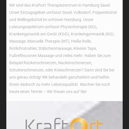
Wir sind das Kraftort Therapiezentrum in Hamburg Sasel.
Unser Einzugsgebiet umfasst Sasel, Volksdorf, Poppenbüttel
und Wellingsbüttel im schönen Hamburg. Unser
Leistungsspektrum umfasst Physiotherapie (KG),
Krankengynastik am Gerät (KGG), Krankengymnastik (KG),
Massage, Manuelle Therapie (MT), Heiße Rolle,
Rotlichtstrahler, Stäbchenmassage, Kinesio Tape,
Fußreflexzonen Massage und vieles mehr. Haben Sie zum
Beispiel Rückenschmerzen, Nackenschmerzen,
Schulterschmerzen, oder Knieschmerzen? Dann sind Sie bei
uns genau richtig! Wir behandeln ganzheitlich und helfen
Ihnen dadurch zu mehr Lebensqualität. Machen Sie noch
heute einen Termin – Wir freuen uns auf Sie!