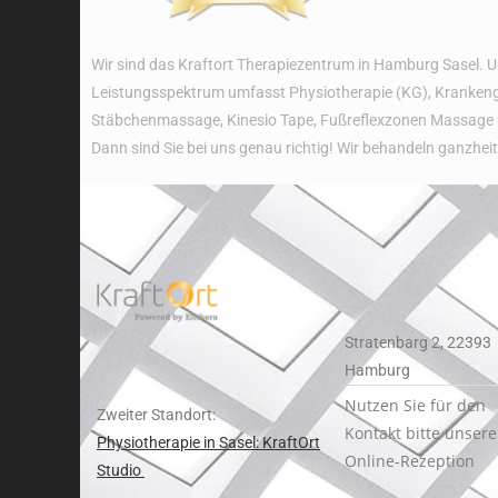
Wir sind das Kraftort Therapiezentrum in Hamburg Sasel. 
Leistungsspektrum umfasst Physiotherapie (KG), Krankengy
Stäbchenmassage, Kinesio Tape, Fußreflexzonen Massage 
Dann sind Sie bei uns genau richtig! Wir behandeln ganzhei
Stratenbarg 2, 22393
Hamburg
Nutzen Sie für den
Zweiter Standort:
Kontakt bitte unsere
Physiotherapie in Sasel: KraftOrt
Online-Rezeption
Studio