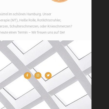
sbüttel im schönen Hamburg. Unser
ie (MT), Heiße Rolle, Rotlichtstrahler,
erzen, Schulterschmerzen, oder Knieschmerzen?
eute einen Termin – Wir freuen uns auf Sie!