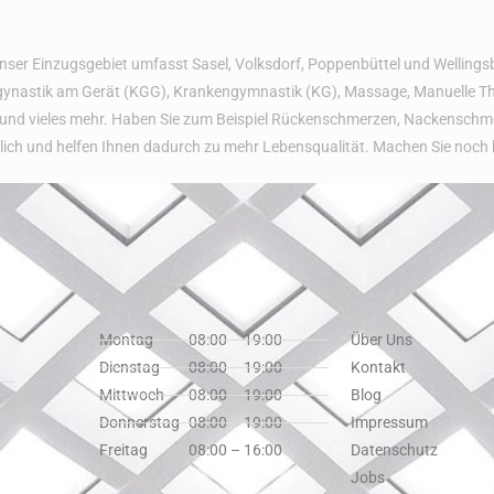
Unser Einzugsgebiet umfasst Sasel, Volksdorf, Poppenbüttel und Welling
nastik am Gerät (KGG), Krankengymnastik (KG), Massage, Manuelle Therap
und vieles mehr. Haben Sie zum Beispiel Rückenschmerzen, Nackenschm
tlich und helfen Ihnen dadurch zu mehr Lebensqualität. Machen Sie noch h
Montag
08:00 – 19:00
Über Uns
Dienstag
08:00 – 19:00
Kontakt
Mittwoch
08:00 – 19:00
Blog
Donnerstag
08:00 – 19:00
Impressum
Freitag
08:00 – 16:00
Datenschutz
Jobs