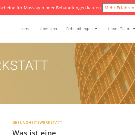
scheine für Massagen oder Behandlungen kaufen
Mehr Erfahren
Home
Über Uns
Behandlungen
Unser Team
KSTATT
GESUNDHEITSWERKSTATT
Was ist eine